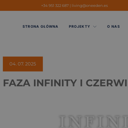
+34 951 322 687
|
living@oneeden.es
STRONA GŁÓWNA
PROJEKTY
O NAS
04. 07. 2025
FAZA INFINITY I CZERWI
Odtwarzacz
video