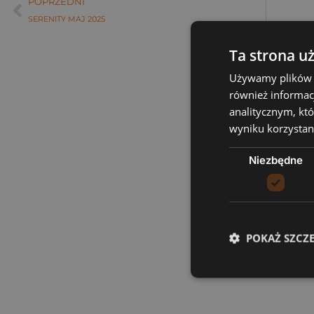
POPRZEDNI
SERENITY MAJ 2025
Ta strona u
Używamy plików co
również informac
analitycznym, któ
wyniku korzystani
Niezbędne
POKAŻ SZCZ