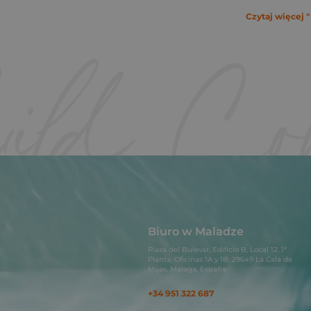
Czytaj więcej "
Biuro w Maladze
Plaza del Bulevar, Edificio B, Local 12, 1ª
Planta, Oficinas 1A y 1B. 29649 La Cala de
Mijas, Malaga, España.
+34 951 322 687