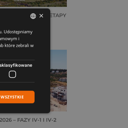
×
 CZERWIEC 2026 – ETAPY
chu. Udostępniamy
ENGLISH
klamowym i
SPANISH
ub które zebrali w
FRENCH
POLISH
sklasyfikowane
 WSZYSTKIE
26 – FAZY IV-1 I IV-2