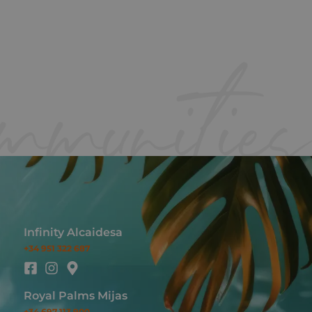
Infinity Alcaidesa
+34 951 322 687
Royal Palms Mijas
+34 697 113 900