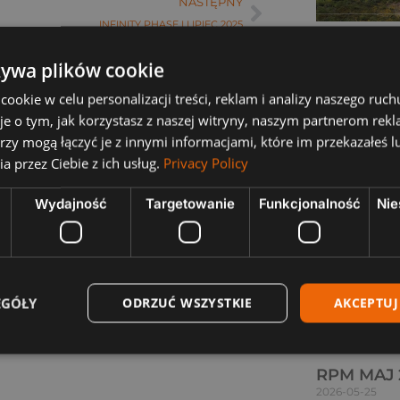
NASTĘPNY
INFINITY PHASE I LIPIEC 2025
SERENITY
I I II
żywa plików cookie
2026-06-29
okie w celu personalizacji treści, reklam i analizy naszego ru
Czytaj więcej "
je o tym, jak korzystasz z naszej witryny, naszym partnerom re
rzy mogą łączyć je z innymi informacjami, które im przekazałeś l
a przez Ciebie z ich usług.
Privacy Policy
Wydajność
Targetowanie
Funkcjonalność
Nie
EGÓŁY
ODRZUĆ WSZYSTKIE
AKCEPTUJ
RPM MAJ 20
2026-05-25