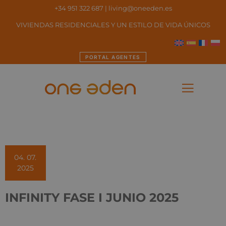
+34 951 322 687
|
living@oneeden.es
VIVIENDAS RESIDENCIALES Y UN ESTILO DE VIDA ÚNICOS
PORTAL AGENTES
04. 07.
2025
INFINITY FASE I JUNIO 2025