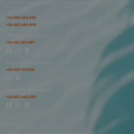
Local 14. Avenida de la Hacienda, s/n. 11316 La Línea de La Concepción, Cádiz,
España.
+34 663 493 630
+34 663 490 870
Infinity Alcaidesa
+34 951 322 687
Royal Palms Mijas
+34 697 113 900
Serenity Alcaidesa
+34 663 493 630
Condiciones generales
Política de cookies