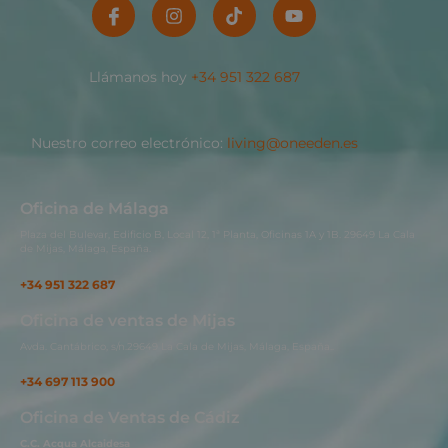
Llámanos hoy
+34 951 322 687
Nuestro correo electrónico:
living@oneeden.es
Oficina de Málaga
Plaza del Bulevar, Edificio B, Local 12, 1ª Planta, Oficinas 1A y 1B. 29649 La Cala
de Mijas, Málaga, España.
+34 951 322 687
Oficina de ventas de Mijas
Avda. Cantábrico, s/n.29649 La Cala de Mijas, Málaga, España..
+34 697 113 900
Oficina de Ventas de Cádiz
C.C. Acqua Alcaidesa