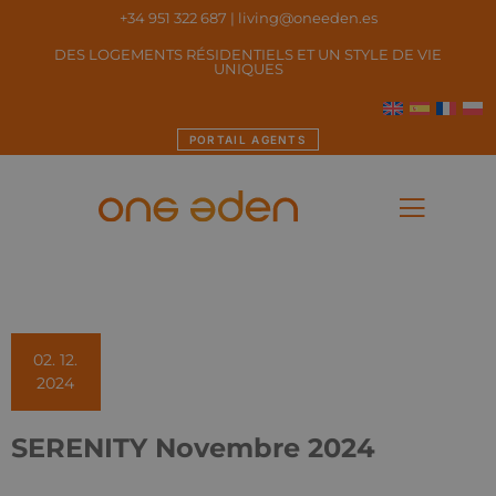
+34 951 322 687
|
living@oneeden.es
DES LOGEMENTS RÉSIDENTIELS ET UN STYLE DE VIE
UNIQUES
PORTAIL AGENTS
02. 12.
2024
SERENITY Novembre 2024