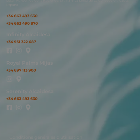
Local 14. Avenida de la Hacienda, s/n. 11316 La Línea de La Concepción, Cádiz,
España.
+34 663 493 630
+34 663 490 870
Infinity Alcaidesa
+34 951 322 687
Royal Palms Mijas
+34 697 113 900
Serenity Alcaidesa
+34 663 493 630
Conditions générales d'utilisation