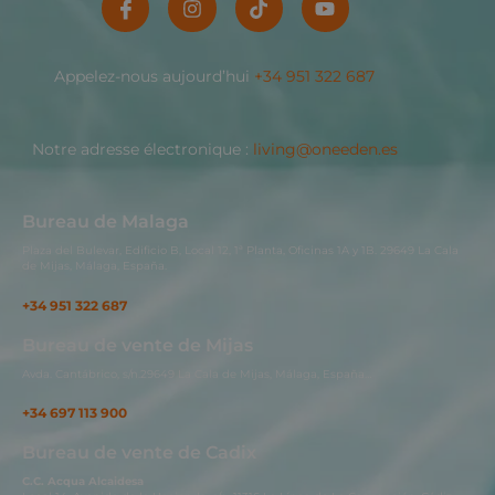
Appelez-nous aujourd’hui
+34 951 322 687
Notre adresse électronique :
living@oneeden.es
Bureau de Malaga
Plaza del Bulevar, Edificio B, Local 12, 1ª Planta, Oficinas 1A y 1B. 29649 La Cala
de Mijas, Málaga, España.
+34 951 322 687
Bureau de vente de Mijas
Avda. Cantábrico, s/n.29649 La Cala de Mijas, Málaga, España…
+34 697 113 900
Bureau de vente de Cadix
C.C. Acqua Alcaidesa