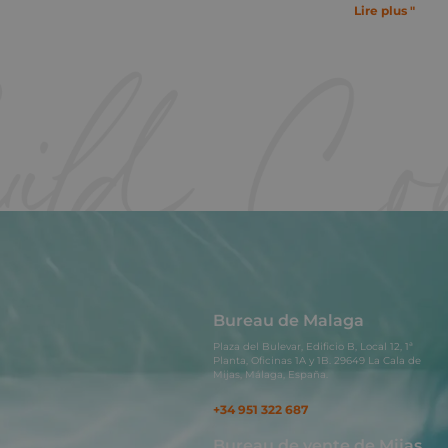
Lire plus "
Bureau de Malaga
Plaza del Bulevar, Edificio B, Local 12, 1ª
Planta, Oficinas 1A y 1B. 29649 La Cala de
Mijas, Málaga, España.
+34 951 322 687
Bureau de vente de Mijas