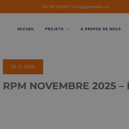
+34 951 322 687
|
living@oneeden.es
ACCUEIL
PROJETS
A PROPOS DE NOUS
26. 11. 2025
RPM NOVEMBRE 2025 – PH
Lecteur
vidéo