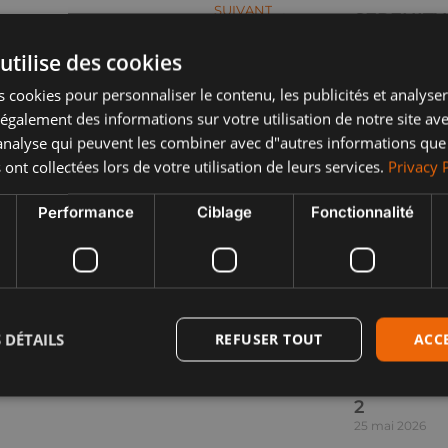
SUIVANT
SERENITY 
RPM DECEMBRE 2025 – Phase I
II
utilise des cookies
29 juin 2026
 cookies pour personnaliser le contenu, les publicités et analyser 
Lire plus "
galement des informations sur votre utilisation de notre site av
"analyse qui peuvent les combiner avec d"autres informations que
 ont collectées lors de votre utilisation de leurs services.
Privacy 
Performance
Ciblage
Fonctionnalité
 DÉTAILS
REFUSER TOUT
ACC
RPM MAI 2
2
25 mai 2026