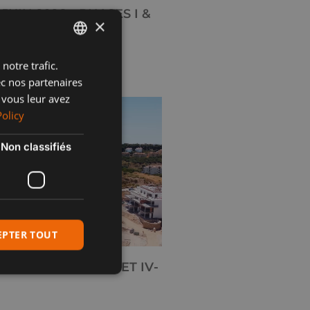
JUIN 2026 – PHASES I &
×
notre trafic.
ENGLISH
ec nos partenaires
SPANISH
 vous leur avez
FRENCH
Policy
POLISH
Non classifiés
EPTER TOUT
026 – PHASES IV-1 ET IV-