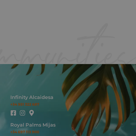
Infinity Alcaidesa
+34 951 322 687
Royal Palms Mijas
+34 697 113 900