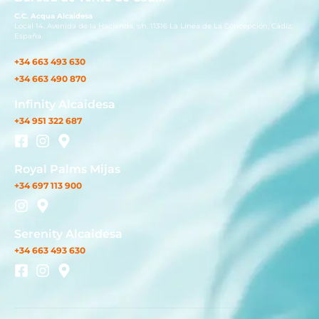
C.C. Acqua Alcaidesa
Local 14. Avenida de la Hacienda, s/n. 11316 La Línea de La Concepción, Cádiz,
España.
+34 663 493 630
+34 663 490 870
Infinity Alcaidesa
+34 951 322 687
Royal Palms Mijas
+34 697 113 900
Serenity Alcaidesa
+34 663 493 630