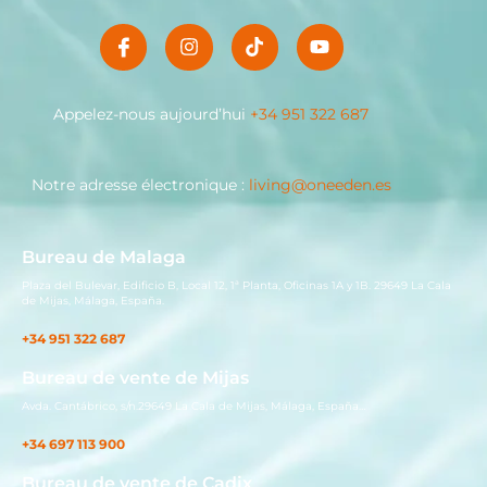
Appelez-nous aujourd’hui
+34 951 322 687
Notre adresse électronique :
living@oneeden.es
Bureau de Malaga
Plaza del Bulevar, Edificio B, Local 12, 1ª Planta, Oficinas 1A y 1B. 29649 La Cala
de Mijas, Málaga, España.
+34 951 322 687
Bureau de vente de Mijas
Avda. Cantábrico, s/n.29649 La Cala de Mijas, Málaga, España…
+34 697 113 900
Bureau de vente de Cadix