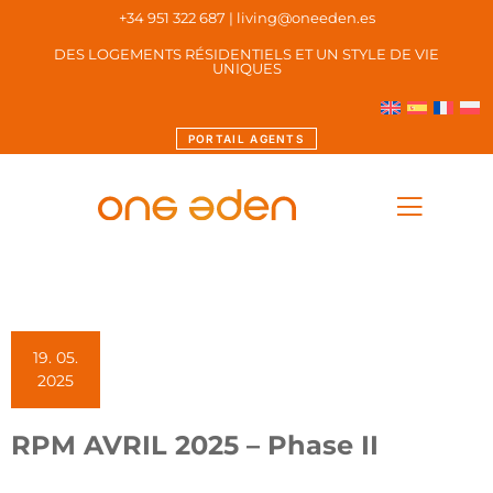
+34 951 322 687
|
living@oneeden.es
DES LOGEMENTS RÉSIDENTIELS ET UN STYLE DE VIE
UNIQUES
PORTAIL AGENTS
19. 05.
2025
RPM AVRIL 2025 – Phase II