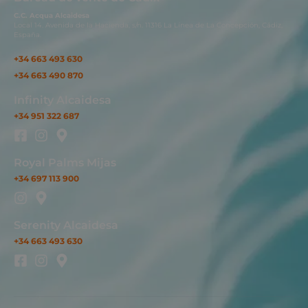
C.C. Acqua Alcaidesa
Local 14. Avenida de la Hacienda, s/n. 11316 La Línea de La Concepción, Cádiz,
España.
+34 663 493 630
+34 663 490 870
Infinity Alcaidesa
+34 951 322 687
Royal Palms Mijas
+34 697 113 900
Serenity Alcaidesa
+34 663 493 630