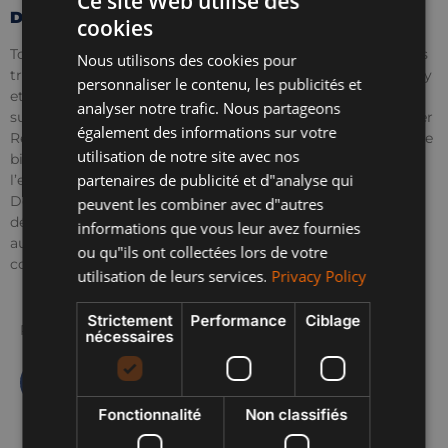
Ce site Web utilise des
Disponible à Serenity, Infinity et Royal Palms
cookies
ENGLISH
Toutes ces installations exceptionnelles se trouvent dans les
Nous utilisons des cookies pour
SPANISH
trois développements phares de One Eden : Serenity, Infinity
personnaliser le contenu, les publicités et
et Royal Palms. Ces lotissements offrent bien plus que de
FRENCH
analyser notre trafic. Nous partageons
superbes maisons : ils donnent accès au All Seasons Premier
également des informations sur votre
POLISH
Resort, qui propose à ses résidents un mode de vie axé sur le
utilisation de notre site avec nos
bien-être, la communauté et les loisirs. Prêt à vivre
partenaires de publicité et d"analyse qui
l’expérience d’un centre de villégiature au quotidien ?
Découvrez votre nouvelle maison dans l’un des premiers
peuvent les combiner avec d"autres
développements de One Eden et commencez dès
informations que vous leur avez fournies
aujourd’hui à profiter du luxe d’une vie axée sur la
ou qu"ils ont collectées lors de votre
communauté.
utilisation de leurs services.
Privacy Policy
Strictement
Performance
Ciblage
Partager
nécessaires
Fonctionnalité
Non classifiés