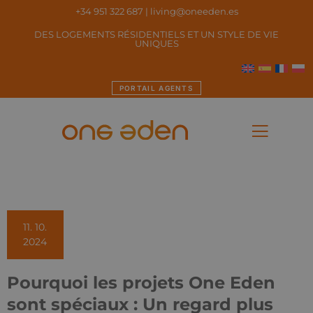
+34 951 322 687
|
living@oneeden.es
DES LOGEMENTS RÉSIDENTIELS ET UN STYLE DE VIE
UNIQUES
PORTAIL AGENTS
11. 10.
2024
Pourquoi les projets One Eden
sont spéciaux : Un regard plus