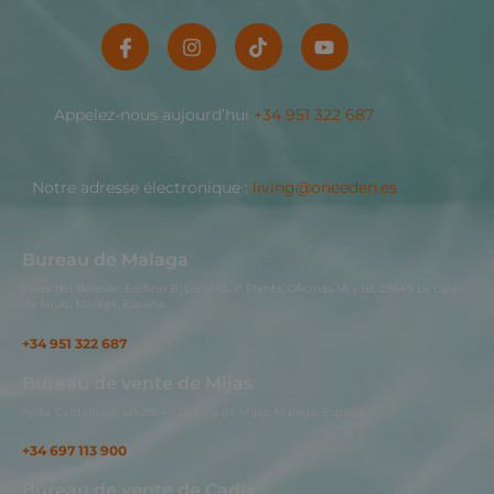
Appelez-nous aujourd’hui
+34 951 322 687
Notre adresse électronique :
living@oneeden.es
Bureau de Malaga
Plaza del Bulevar, Edificio B, Local 12, 1ª Planta, Oficinas 1A y 1B. 29649 La Cala
de Mijas, Málaga, España.
+34 951 322 687
Bureau de vente de Mijas
Avda. Cantábrico, s/n.29649 La Cala de Mijas, Málaga, España…
+34 697 113 900
Bureau de vente de Cadix