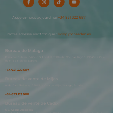
Appelez-nous aujourd’hui
+34 951 322 687
Notre adresse électronique :
living@oneeden.es
Bureau de Malaga
Plaza del Bulevar, Edificio B, Local 12, 1ª Planta, Oficinas 1A y 1B. 29649 La Cala
de Mijas, Málaga, España.
+34 951 322 687
Bureau de vente de Mijas
Avda. Cantábrico, s/n.29649 La Cala de Mijas, Málaga, España…
+34 697 113 900
Bureau de vente de Cadix
C.C. Acqua Alcaidesa