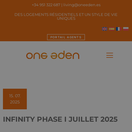
+34 951 322 687
|
living@oneeden.es
DES LOGEMENTS RÉSIDENTIELS ET UN STYLE DE VIE
UNIQUES
PORTAIL AGENTS
15. 07.
2025
INFINITY PHASE I JUILLET 2025