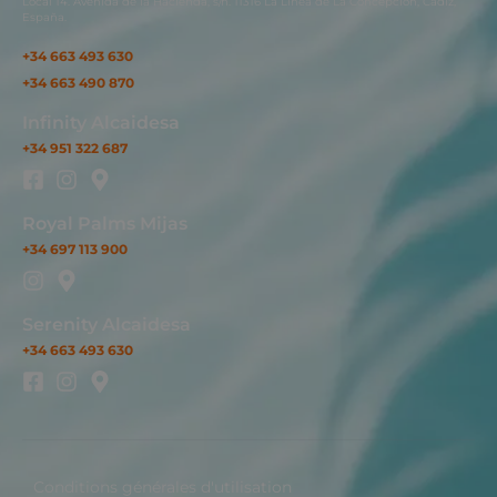
Local 14. Avenida de la Hacienda, s/n. 11316 La Línea de La Concepción, Cádiz,
España.
+34 663 493 630
+34 663 490 870
Infinity Alcaidesa
+34 951 322 687
Royal Palms Mijas
+34 697 113 900
Serenity Alcaidesa
+34 663 493 630
Conditions générales d'utilisation