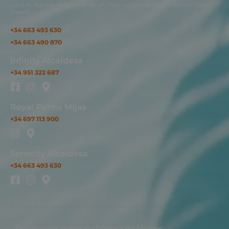
Local 14. Avenida de la Hacienda, s/n. 11316 La Línea de La Concepción, Cádiz,
España.
+34 663 493 630
+34 663 490 870
Infinity Alcaidesa
+34 951 322 687
Royal Palms Mijas
+34 697 113 900
Serenity Alcaidesa
+34 663 493 630
Condiciones generales
Política de cookies