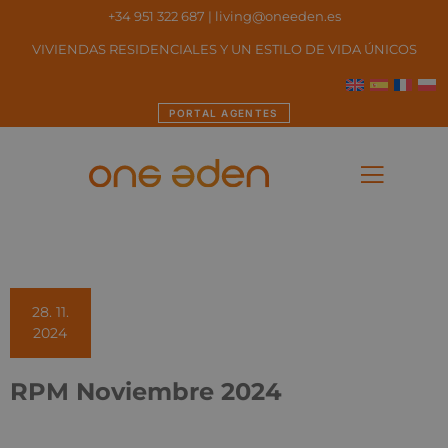
+34 951 322 687
|
living@oneeden.es
VIVIENDAS RESIDENCIALES Y UN ESTILO DE VIDA ÚNICOS
PORTAL AGENTES
28. 11.
2024
RPM Noviembre 2024