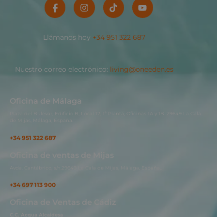
Llámanos hoy
+34 951 322 687
Nuestro correo electrónico:
living@oneeden.es
Oficina de Málaga
Plaza del Bulevar, Edificio B, Local 12, 1ª Planta, Oficinas 1A y 1B. 29649 La Cala
de Mijas, Málaga, España.
+34 951 322 687
Oficina de ventas de Mijas
Avda. Cantábrico, s/n.29649 La Cala de Mijas, Málaga, España..
+34 697 113 900
Oficina de Ventas de Cádiz
C.C. Acqua Alcaidesa