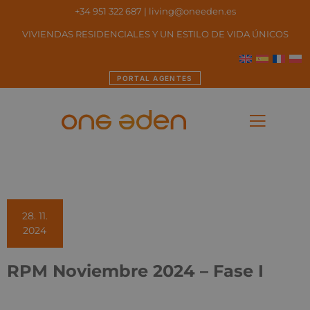
+34 951 322 687
|
living@oneeden.es
VIVIENDAS RESIDENCIALES Y UN ESTILO DE VIDA ÚNICOS
PORTAL AGENTES
28. 11.
2024
RPM Noviembre 2024 – Fase I