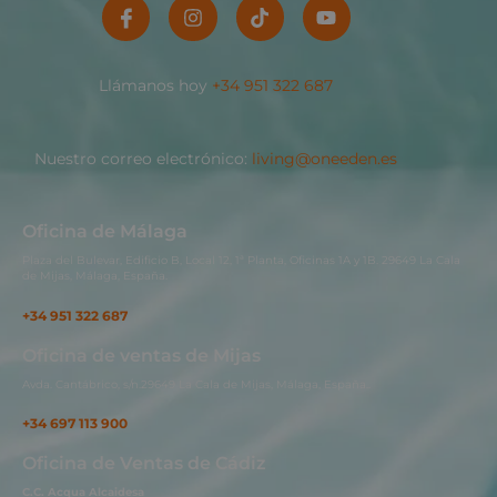
Llámanos hoy
+34 951 322 687
Nuestro correo electrónico:
living@oneeden.es
Oficina de Málaga
Plaza del Bulevar, Edificio B, Local 12, 1ª Planta, Oficinas 1A y 1B. 29649 La Cala
de Mijas, Málaga, España.
+34 951 322 687
Oficina de ventas de Mijas
Avda. Cantábrico, s/n.29649 La Cala de Mijas, Málaga, España..
+34 697 113 900
Oficina de Ventas de Cádiz
C.C. Acqua Alcaidesa