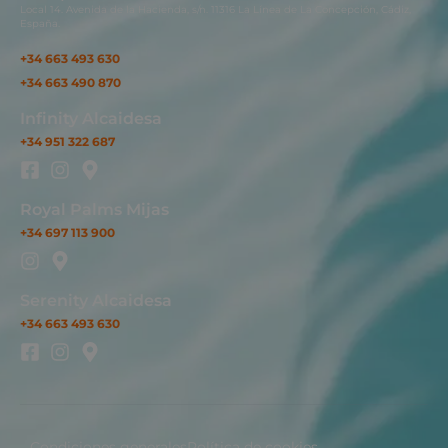
Local 14. Avenida de la Hacienda, s/n. 11316 La Línea de La Concepción, Cádiz,
España.
+34 663 493 630
+34 663 490 870
Infinity Alcaidesa
+34 951 322 687
Royal Palms Mijas
+34 697 113 900
Serenity Alcaidesa
+34 663 493 630
Condiciones generales
Política de cookies