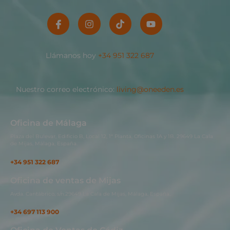
Llámanos hoy
+34 951 322 687
Nuestro correo electrónico:
living@oneeden.es
Oficina de Málaga
Plaza del Bulevar, Edificio B, Local 12, 1ª Planta, Oficinas 1A y 1B. 29649 La Cala
de Mijas, Málaga, España.
+34 951 322 687
Oficina de ventas de Mijas
Avda. Cantábrico, s/n.29649 La Cala de Mijas, Málaga, España..
+34 697 113 900