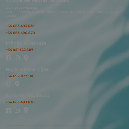
Oficina de Ventas de Cádiz
C.C. Acqua Alcaidesa
Local 14. Avenida de la Hacienda, s/n. 11316 La Línea de La Concepción, Cádiz,
España.
+34 663 493 630
+34 663 490 870
Infinity Alcaidesa
+34 951 322 687
Royal Palms Mijas
+34 697 113 900
Serenity Alcaidesa
+34 663 493 630