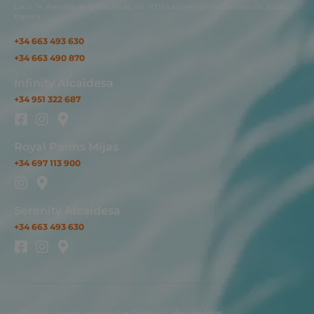
Local 14. Avenida de la Hacienda, s/n. 11316 La Línea de La Concepción, Cádiz,
España.
+34 663 493 630
+34 663 490 870
Infinity Alcaidesa
+34 951 322 687
Royal Palms Mijas
+34 697 113 900
Serenity Alcaidesa
+34 663 493 630
Condiciones generales
Política de cookies