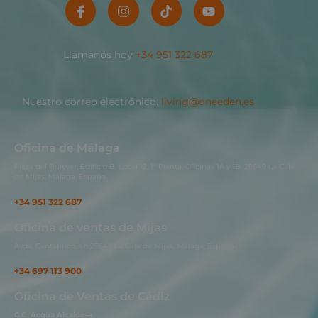
Llámanos hoy
+34 951 322 687
Nuestro correo electrónico:
living@oneeden.es
Oficina de Málaga
Plaza del Bulevar, Edificio B, Local 12, 1ª Planta, Oficinas 1A y 1B. 29649 La Cala
de Mijas, Málaga, España.
+34 951 322 687
Oficina de ventas de Mijas
Avda. Cantábrico, s/n.29649 La Cala de Mijas, Málaga, España..
+34 697 113 900
Oficina de Ventas de Cádiz
C.C. Acqua Alcaidesa