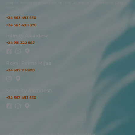
Local 14. Avenida de la Hacienda, s/n. 11316 La Línea de La Concepción, Cádiz,
España.
+34 663 493 630
+34 663 490 870
Infinity Alcaidesa
+34 951 322 687
Royal Palms Mijas
+34 697 113 900
Serenity Alcaidesa
+34 663 493 630
Condiciones generales
Política de cookies