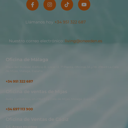
Llámanos hoy
+34 951 322 687
Nuestro correo electrónico:
living@oneeden.es
Oficina de Málaga
Plaza del Bulevar, Edificio B, Local 12, 1ª Planta, Oficinas 1A y 1B. 29649 La Cala
de Mijas, Málaga, España.
+34 951 322 687
Oficina de ventas de Mijas
Avda. Cantábrico, s/n.29649 La Cala de Mijas, Málaga, España..
+34 697 113 900
Oficina de Ventas de Cádiz
C.C. Acqua Alcaidesa