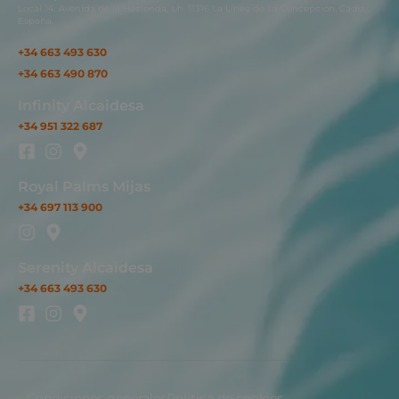
Local 14. Avenida de la Hacienda, s/n. 11316 La Línea de La Concepción, Cádiz,
España.
+34 663 493 630
+34 663 490 870
Infinity Alcaidesa
+34 951 322 687
Royal Palms Mijas
+34 697 113 900
Serenity Alcaidesa
+34 663 493 630
Condiciones generales
Política de cookies