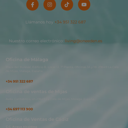
Llámanos hoy
+34 951 322 687
Nuestro correo electrónico:
living@oneeden.es
Oficina de Málaga
Plaza del Bulevar, Edificio B, Local 12, 1ª Planta, Oficinas 1A y 1B. 29649 La Cala
de Mijas, Málaga, España.
+34 951 322 687
Oficina de ventas de Mijas
Avda. Cantábrico, s/n.29649 La Cala de Mijas, Málaga, España..
+34 697 113 900
Oficina de Ventas de Cádiz
C.C. Acqua Alcaidesa