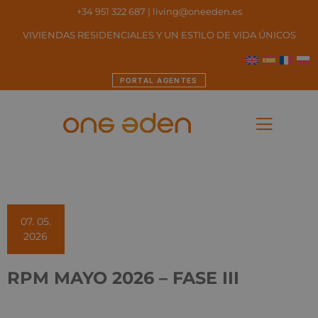
+34 951 322 687
|
living@oneeden.es
VIVIENDAS RESIDENCIALES Y UN ESTILO DE VIDA ÚNICOS
PORTAL AGENTES
07. 05.
2026
RPM MAYO 2026 – FASE III