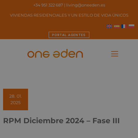
+34 951 322 687
|
living@oneeden.es
VIVIENDAS RESIDENCIALES Y UN ESTILO DE VIDA ÚNICOS
PORTAL AGENTES
28. 01.
2025
RPM Diciembre 2024 – Fase III