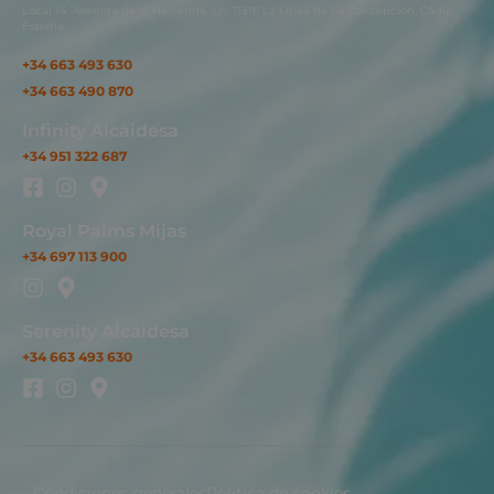
Local 14. Avenida de la Hacienda, s/n. 11316 La Línea de La Concepción, Cádiz,
España.
+34 663 493 630
+34 663 490 870
Infinity Alcaidesa
+34 951 322 687
Royal Palms Mijas
+34 697 113 900
Serenity Alcaidesa
+34 663 493 630
Condiciones generales
Política de cookies