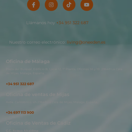
Llámanos hoy
+34 951 322 687
Nuestro correo electrónico:
living@oneeden.es
Oficina de Málaga
Plaza del Bulevar, Edificio B, Local 12, 1ª Planta, Oficinas 1A y 1B. 29649 La Cala
de Mijas, Málaga, España.
+34 951 322 687
Oficina de ventas de Mijas
Avda. Cantábrico, s/n.29649 La Cala de Mijas, Málaga, España..
+34 697 113 900
Oficina de Ventas de Cádiz
C.C. Acqua Alcaidesa