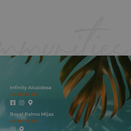
Infinity Alcaidesa
+34 951 322 687
Royal Palms Mijas
+34 697 113 900