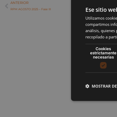
ANTERIOR
Ese sitio we
RPM AGOSTO 2025 – Fase III
Utilizamos cookie
compartimos infor
análisis, quiene
recopilado a parti
Cookies
estrictamente
necesarias
MOSTRAR DE