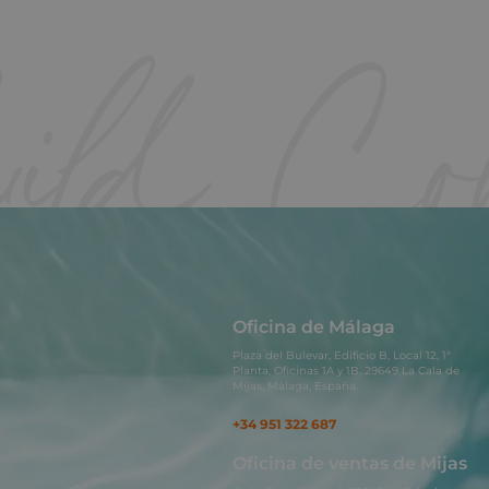
Oficina de Málaga
Plaza del Bulevar, Edificio B, Local 12, 1ª
Planta, Oficinas 1A y 1B. 29649 La Cala de
Mijas, Málaga, España.
+34 951 322 687
Oficina de ventas de Mijas