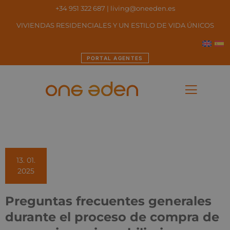
+34 951 322 687
|
living@oneeden.es
VIVIENDAS RESIDENCIALES Y UN ESTILO DE VIDA ÚNICOS
PORTAL AGENTES
13. 01.
2025
Preguntas frecuentes generales
durante el proceso de compra de