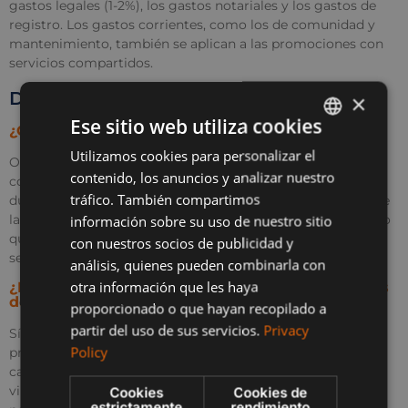
gastos legales (1-2%), los gastos notariales y los gastos de
registro. Los gastos corrientes, como los de comunidad y
mantenimiento, también se aplican a las promociones con
servicios compartidos.
Durante el proceso de compra
×
Ese sitio web utiliza cookies
¿Qué ocurre si se retrasa la construcción?
Utilizamos cookies para personalizar el
ENGLISH
OneEden garantiza la transparencia de los plazos de
contenido, los anuncios y analizar nuestro
construcción y mantiene informados a los compradores
SPANISH
tráfico. También compartimos
durante todo el proceso. Todos los pagos realizados durante
FRENCH
la construcción están protegidos por garantías bancarias, lo
información sobre su uso de nuestro sitio
que garantiza la seguridad financiera en el raro caso de que
con nuestros socios de publicidad y
POLISH
se produzcan retrasos.
análisis, quienes pueden combinarla con
otra información que les haya
¿Puedo visitar una urbanización terminada antes
de decidirme?
proporcionado o que hayan recopilado a
partir del uso de sus servicios.
Privacy
Sí, OneEden anima a los posibles compradores a visitar los
Policy
proyectos terminados para experimentar la calidad y las
características de primera mano. También hay visitas
virtuales disponibles para quienes no puedan visitarlas en
Cookies
Cookies de
estrictamente
rendimiento