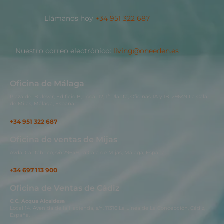
Llámanos hoy
+34 951 322 687
Nuestro correo electrónico:
living@oneeden.es
Oficina de Málaga
Plaza del Bulevar, Edificio B, Local 12, 1ª Planta, Oficinas 1A y 1B. 29649 La Cala
de Mijas, Málaga, España.
+34 951 322 687
Oficina de ventas de Mijas
Avda. Cantábrico, s/n.29649 La Cala de Mijas, Málaga, España..
+34 697 113 900
Oficina de Ventas de Cádiz
C.C. Acqua Alcaidesa
Local 14. Avenida de la Hacienda, s/n. 11316 La Línea de La Concepción, Cádiz,
España.