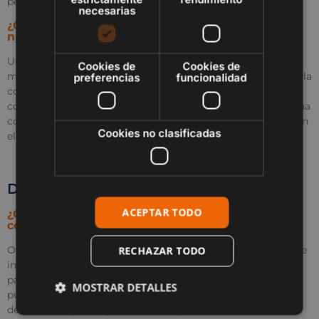
persona.
necesarias
¿Cuáles son las condiciones de pago de una obra
nueva?
Un plan de pagos típico incluye un depósito inicial en el
Cookies de
Cookies de
momento de la reserva, seguido de pagos a plazos durante la
preferencias
funcionalidad
construcción y el saldo final una vez terminada la obra. Los
compradores pueden fijar los precios con antelación con una
compra sobre plano, evitando posibles subidas de precios en
Cookies no clasificadas
el mercado.
Después de la compra y la mudanza
ACEPTAR TODO
¿Qué servicios presta OneEden después de la
compra?
OneEden ofrece un amplio apoyo posterior a la compra, que
RECHAZAR TODO
incluye la gestión de la propiedad, servicios de alquiler y
paquetes de mantenimiento. Los compradores también
MOSTRAR DETALLES
pueden optar por paquetes de muebles, servicios de diseño
de interiores y paisajismo para mejorar sus viviendas.