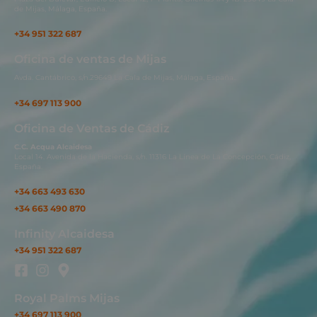
de Mijas, Málaga, España.
+34 951 322 687
Oficina de ventas de Mijas
Avda. Cantábrico, s/n.29649 La Cala de Mijas, Málaga, España..
+34 697 113 900
Oficina de Ventas de Cádiz
C.C. Acqua Alcaidesa
Local 14. Avenida de la Hacienda, s/n. 11316 La Línea de La Concepción, Cádiz,
España.
+34 663 493 630
+34 663 490 870
Infinity Alcaidesa
+34 951 322 687
Royal Palms Mijas
+34 697 113 900