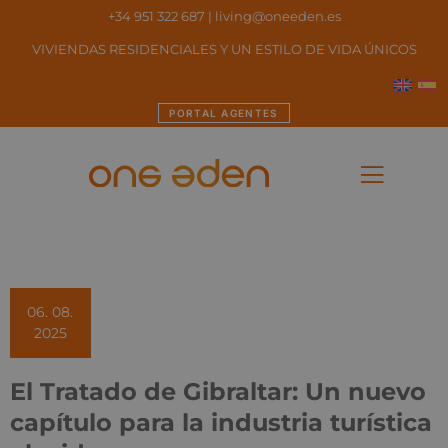
+34 951 322 687
|
living@oneeden.es
VIVIENDAS RESIDENCIALES Y UN ESTILO DE VIDA ÚNICOS
PORTAL AGENTES
06. 08.
2025
El Tratado de Gibraltar: Un nuevo
capítulo para la industria turística