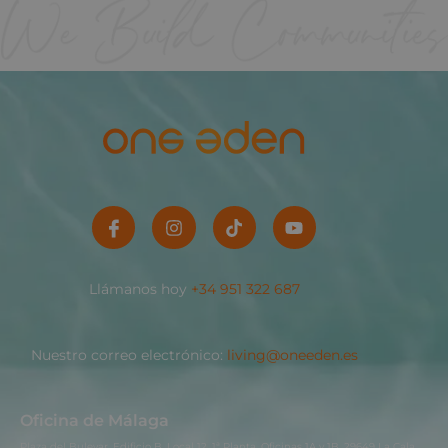
Llámanos hoy
+34 951 322 687
Nuestro correo electrónico:
living@oneeden.es
Oficina de Málaga
Plaza del Bulevar, Edificio B, Local 12, 1ª Planta, Oficinas 1A y 1B. 29649 La Cala