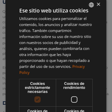
Una nueva identidad turística
×
Ese sitio web utiliza cookies
Quizá lo más emocionante sea la oportunidad de construir
una identidad turística más fuerte e integrada para la
Utilizamos cookies para personalizar el
ENGLISH
comarca. Alcaidesa ya no es sólo «cerca de Gibraltar». Ahora
contenido, los anuncios y analizar nuestro
SPANISH
puede considerarse parte de una experiencia costera
tráfico. También compartimos
compartida que mezcla el patrimonio, la naturaleza y el
FRENCH
información sobre su uso de nuestro sitio
estilo de vida de ambos territorios. Los visitantes podrían
con nuestros socios de publicidad y
pasar la mañana explorando los lugares históricos y las
POLISH
análisis, quienes pueden combinarla con
reservas naturales de Gibraltar, seguida de una tarde en las
playas o campos de golf de Alcaidesa y una cena con vistas
otra información que les haya
al Mediterráneo.
proporcionado o que hayan recopilado a
partir del uso de sus servicios.
Privacy
Este potencial de experiencias compartidas allana el camino
Policy
para nuevos tipos de itinerarios, acontecimientos y ofertas
turísticas. Desde festivales culturales en colaboración hasta
Cookies
Cookies de
iniciativas conjuntas de ecoturismo y paquetes turísticos
estrictamente
rendimiento
integrados, Alcaidesa está idealmente situada para servir de
necesarias
puerta de entrada entre Gibraltar y el resto del sur de España.
De cara al futuro
Cookies de
Cookies de