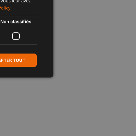
 vous leur avez
FRENCH
Policy
POLISH
Non classifiés
EPTER TOUT